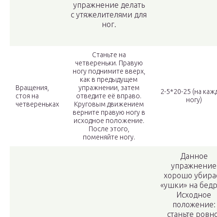
упражнение делать
с утяжелителями для
ног.
Станьте на
четвереньки. Правую
ногу поднимите вверх,
как в предыдущем
Вращения,
упражнении, затем
2-5*20-25 (на ка
стоя на
отведите её вправо.
ногу)
четвереньках
Круговым движением
верните правую ногу в
исходное положение.
После этого,
поменяйте ногу.
Данное
упражнение
хорошо убира
«ушки» на бедр
Исходное
положение:
станьте ровно