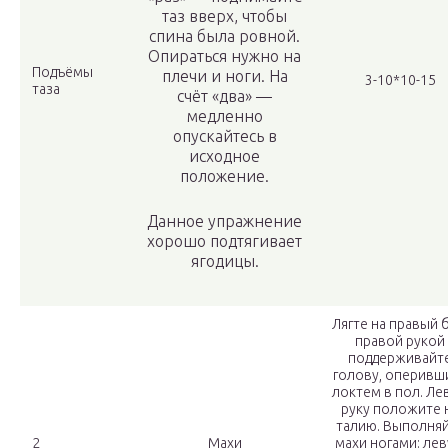
таз вверх, чтобы
спина была ровной.
Опираться нужно на
Подъёмы
плечи и ноги. На
3-10*10-15
таза
счёт «два» —
медленно
опускайтесь в
исходное
положение.
Данное упражнение
хорошо подтягивает
ягодицы.
Лягте на правый б
правой рукой
поддерживайт
голову, оперивш
локтем в пол. Ле
руку положите 
талию. Выполня
2
Махи
махи ногами: ле