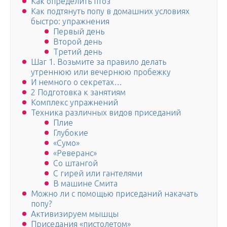
Как определить птоз
Как подтянуть попу в домашних условиях
быстро: упражнения
Первый день
Второй день
Третий день
Шаг 1. Возьмите за правило делать
утреннюю или вечернюю пробежку
И немного о секретах…
2 Подготовка к занятиям
Комплекс упражнений
Техника различных видов приседаний
Плие
Глубокие
«Сумо»
«Реверанс»
Со штангой
С гирей или гантелями
В машине Смита
Можно ли с помощью приседаний накачать
попу?
Активизируем мышцы
Приседания «пистолетом»