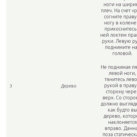
ноги на шири
плеч. На счет «
согните прав
ногу в колене
прикоснитесь
ней локтем пра
руки. Левую р
поднимите н
головой.
Не поднимая пя
левой ноги,
тянитесь лев
рукой в прав
3
Дерево
сторону чере
верх. Со стор
должно выгляде
как будто в
дерево, котор
наклоняется
вправо. Данн
поза статическ