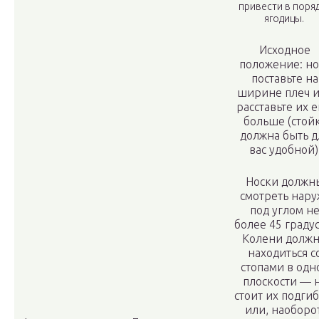
привести в поря
ягодицы.
Исходное
положение: но
поставьте на
ширине плеч 
расставьте их 
больше (стой
должна быть д
вас удобной)
Носки должн
смотреть нару
под углом н
более 45 градус
Колени долж
находиться с
стопами в одн
плоскости — 
стоит их подгиб
или, наоборот