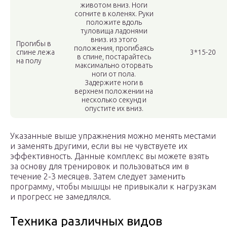
животом вниз. Ноги
согните в коленях. Руки
положите вдоль
туловища ладонями
вниз. из этого
Прогибы в
положения, прогибаясь
спине лежа
3*15-20
в спине, постарайтесь
на полу
максимально оторвать
ноги от пола.
Задержите ноги в
верхнем положении на
несколько секунд и
опустите их вниз.
Указанные выше упражнения можно менять местами
и заменять другими, если вы не чувствуете их
эффективность. Данные комплекс вы можете взять
за основу для тренировок и пользоваться им в
течение 2-3 месяцев. Затем следует заменить
программу, чтобы мышцы не привыкали к нагрузкам
и прогресс не замедлялся.
Техника различных видов