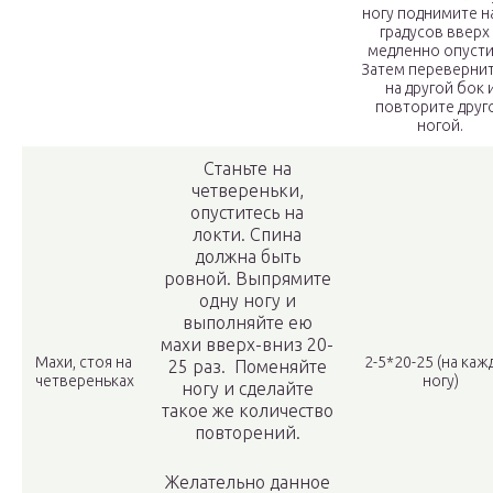
ногу поднимите н
градусов вверх
медленно опусти
Затем переверни
на другой бок 
повторите друг
ногой.
Станьте на
четвереньки,
опуститесь на
локти. Спина
должна быть
ровной. Выпрямите
одну ногу и
выполняйте ею
махи вверх-вниз 20-
Махи, стоя на
2-5*20-25 (на ка
25 раз. Поменяйте
четвереньках
ногу)
ногу и сделайте
такое же количество
повторений.
Желательно данное