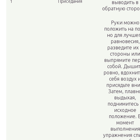
1
Приседания
выводить в
обратную сторо
Руки можно
положить на по
но для лучше
равновесия,
разведите их
стороны ил
выпрямите пе
собой. Дыши
ровно, вдохнит
себя воздух 
присядьте вни
Затем, плавн
выдыхая,
поднимитесь 
исходное
положение. 
момент
выполнения
упражнения сп