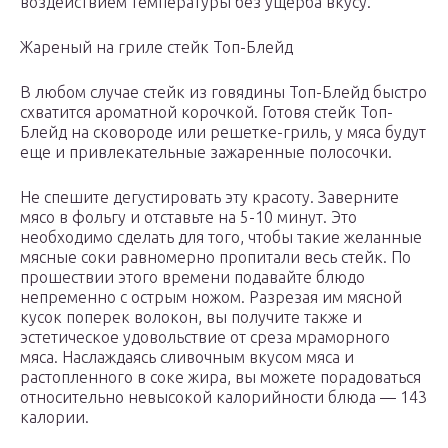
воздействием температуры без ущерба вкусу.
Жареный на гриле стейк Топ-Блейд
В любом случае стейк из говядины Топ-Блейд быстро
схватится ароматной корочкой. Готовя стейк Топ-
Блейд на сковороде или решетке-гриль, у мяса будут
еще и привлекательные зажаренные полосочки.
Не спешите дегустировать эту красоту. Заверните
мясо в фольгу и отставьте на 5-10 минут. Это
необходимо сделать для того, чтобы такие желанные
мясные соки равномерно пропитали весь стейк. По
прошествии этого времени подавайте блюдо
непременно с острым ножом. Разрезая им мясной
кусок поперек волокон, вы получите также и
эстетическое удовольствие от среза мраморного
мяса. Наслаждаясь сливочным вкусом мяса и
растопленного в соке жира, вы можете порадоваться
относительно невысокой калорийности блюда — 143
калории.