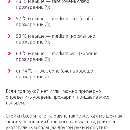
48 °С и выше — rare (очень слабо
прожаренный);
52 °С и выше — medium rare (слабо
прожаренный);
58 °С и выше — medium (нормально
прожаренный);
63 °С и выше — medium well (хорошо
прожаренный);
от 74 °С — well done (очень хорошо
прожаренный).
Если под рукой нет иглы, можно примерно
определить уровень прожарки, придавив мясо
пальцем.
Стейки blue и rare на ощупь такие же, как мышечная
ткань у основания большого пальца: придавите её
указательным пальцем другой руки и ощутите