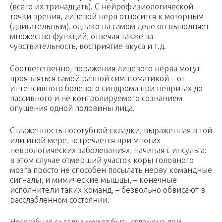
(всего их тринадцать). С нейрофизиологической
точки зрения, лицевой нерв относится к моторным
(двигательным), однако на самом деле он выполняет
множество функций, отвечая также за
чувствительность, восприятие вкуса и т.д.
Соответственно, поражения лицевого нерва могут
проявляться самой разной симптоматикой – от
интенсивного болевого синдрома при невритах до
пассивного и не контролируемого сознанием
опущения одной половины лица.
Сглаженность носогубной складки, выраженная в той
или иной мере, встречается при многих
неврологических заболеваниях, начиная с инсульта:
в этом случае отмерший участок коры головного
мозга просто не способен посылать нерву командные
сигналы, и мимические мышцы, – конечные
исполнители таких команд, – безвольно обвисают в
расслабленном состоянии.
Носогубная складка может быть сглажена при