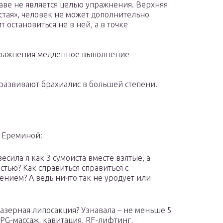
аве не является целью упражнения. Верхняя
стая», человек не может дополнительно
 остановиться не в ней, а в точке
пражнения медленное выполнение
 развивают брахиалис в большей степени.
и Ереминой:
есила я как 3 сумоиста вместе взятые, а
тью? Как справиться справиться с
нием? А ведь ничто так не уродует или
лазерная липосакция? Узнавала – не меньше 5
PG-массаж, кавитация, RF-лифтинг,