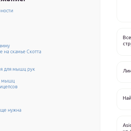
вности
Все
стр
амму
е на скамье Скотта
я для мышц рук
Лин
х мышц
бицепсов
Най
бще нужна
Asi