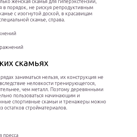
олько женская скамья для гиперэкстензии,
бя в порядок, не рискуя репродуктивным
камье с изогнутой доской, в красавицам
 специальной скамье, справа.
ажнений
пражнений
ких скамьях
ядах заниматься нельзя, их конструкция не
 вследствие неловкости тренирующегося,
вительнее, чем металл. Поэтому деревянными
ельно пользоваться начинающим и
нные спортивные скамьи и тренажеры можно
из остатков стройматериалов.
я пресса