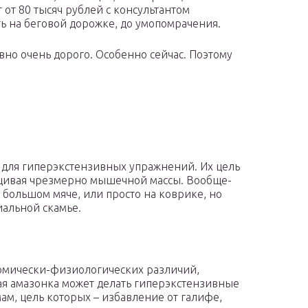
т от 80 тысяч рублей с консультантом
ь на беговой дорожке, до умопомрачения.
авно очень дорого. Особенно сейчас. Поэтому
 для гиперэкстензивных упражнений. Их цель
ращивая чрезмерно мышечной массы. Вообще-
 большом мяче, или просто на коврике, но
иальной скамье.
томически-физиологических различий,
кая амазонка может делать гиперэкстензивные
ам, цель которых – избавление от галифе,