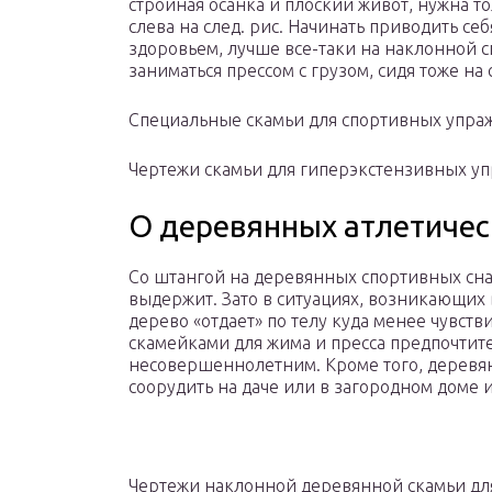
стройная осанка и плоский живот, нужна т
слева на след. рис. Начинать приводить се
здоровьем, лучше все-таки на наклонной с
заниматься прессом с грузом, сидя тоже на
Специальные скамьи для спортивных упр
Чертежи скамьи для гиперэкстензивных у
О деревянных атлетичес
Со штангой на деревянных спортивных снар
выдержит. Зато в ситуациях, возникающих
дерево «отдает» по телу куда менее чувст
скамейками для жима и пресса предпочтит
несовершеннолетним. Кроме того, деревя
соорудить на даче или в загородном доме 
Чертежи наклонной деревянной скамьи дл