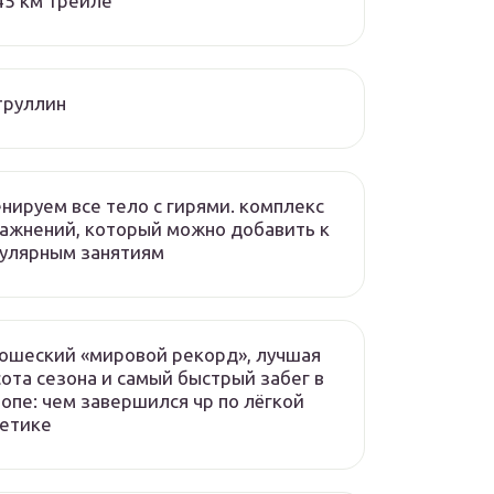
45 км трейле
труллин
нируем все тело с гирями. комплекс
ажнений, который можно добавить к
улярным занятиям
ошеский «мировой рекорд», лучшая
ота сезона и самый быстрый забег в
опе: чем завершился чр по лёгкой
летике