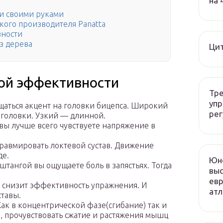
на 
ги своими руками
ого производителя Panatta
вности
з дерева
Ци
ой эффективности
Тре
упр
щаться акцент на головки бицепса. Широкий
рег
й головки. Узкий — длинной.
вы лучше всего чувствуете напряжение в
травмировать локтевой сустав. Движение
де.
Юн
тангой вы ощущаете боль в запястьях. Тогда
выс
евр
о снизит эффективность упражнения. И
ат
ставы.
к в концентрической фазе(сгибание) так и
, прочувствовать сжатие и растяжения мышц