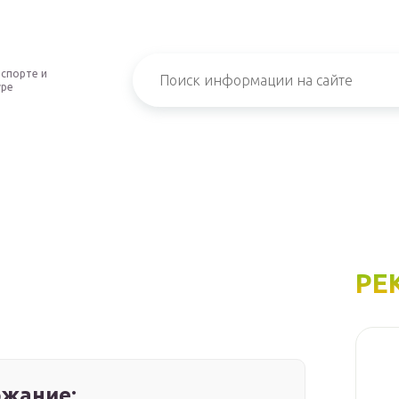
 спорте и
уре
РЕ
жание: