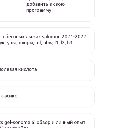
добавить в свою
программу
 о беговых лыжах salomon 2021-2022:
уктуры, эпюры, mf, hbw, l1, l2, h3
олевая кислота
к асикс
cs gel-sonoma 6: обзор и личный опыт