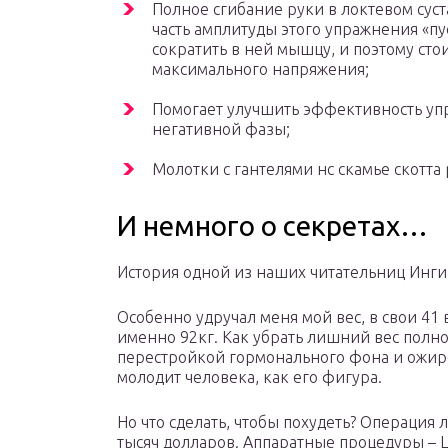
Полное сгибание руки в локтевом суст
часть амплитуды этого упражнения «пу
сократить в ней мышцу, и поэтому стоит
максимального напряжения;
Помогает улучшить эффективность у
негативной фазы;
Молотки с гантелями нс скамье скотта
И немного о секретах…
История одной из наших читательниц Инг
Особенно удручал меня мой вес, в свои 41 в
именно 92кг. Как убрать лишний вес полнос
перестройкой гормонального фона и ожире
молодит человека, как его фигура.
Но что сделать, чтобы похудеть? Операция 
тысяч долларов. Аппаратные процедуры – L